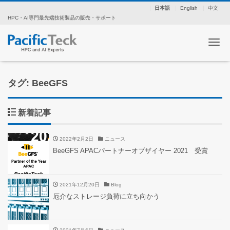
日本語
English
中文
HPC・AI専門最先端技術製品の販売・サポート
ナ
タグ: BeeGFS
新着記事
2022年2月2日
ニュース
BeeGFS APACパートナーオブザイヤー 2021 受賞
2021年12月20日
Blog
厄介なストレージ負荷に立ち向かう