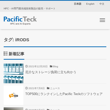
日本語
English
中文
HPC・AI専門最先端技術製品の販売・サポート
ナ
タグ: iRODS
新着記事
2021年12月20日
Blog
厄介なストレージ負荷に立ち向かう
2021年7月6日
ニュース
TOP500にランクインしたPacific Teckのソフトウェア