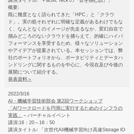
講演タイトル:「Pacific Teck の『雲を掴む話』」
概要:
既に幾度となく語られてきた「HPC」と「クラウ
ド」。実の処それぞれに明確な定義があるわけでもな
く、なんとなくのイメージが先走るなか、変幻自在で
掴みどころのないクラウドを捕らえて、的確にハイパ
フォーマンスを享受するため、様々なソリューション
やアイデアが提案されている。本セッションでは、弊
社のポートフォリオから、ポータビリティとデータハ
ンドリングに関するものを中心に、今現在及び今後の
展開について紹介する。
発表資料＞
2022/3/16
AI・機械学習技術部会 第2回ワークショップ
「AIワークロードを円滑に実行するためのインフラの
実践」
– バーチャルイベント
講演:16：20～16：50
講演タイトル: 「次世代AI/機械学習向け高速Storage IO