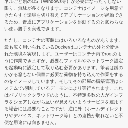
ネルごと別のOS（Windows等）が必要になったりしない
限り、無駄が多くなります。コンテナはイメージを用意で
きたらすぐ環境を切り替えてアプリケーションが起動でき
るため、普通にアプリケーションを起動するのと変わらな
い使い勝手を実現できます。
ただし、コンテナの実装にはいろいろなものがあります。
最も広く用いられているDockerはコンテナの外と分断さ
れた環境を実現します。ユーザーはコンテナ内でrootのよ
うに作業できますが、必要なファイルやネットワーク設定
を起動時に設定して取り込む必要があります。筆者は鍵の
かかる窓もない個室に必要な荷物を持ち込んで作業をする
のをイメージしています。そしてその部屋の構築管理はシ
ステムで起動しているデーモンにより実行されます。これ
はパブリッククラウドのように、不特定多数の人がインフ
ラをシェアしながら互いが見えないようサービスを運用す
る場合には必要なことですが、逆に外（ホームディレクト
リやデバイス、ネットワーク等）との連携が取れないと不
便な用途には向きません。