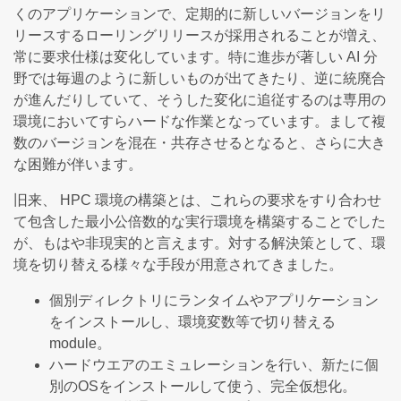
くのアプリケーションで、定期的に新しいバージョンをリ
リースするローリングリリースが採用されることが増え、
常に要求仕様は変化しています。特に進歩が著しい AI 分
野では毎週のように新しいものが出てきたり、逆に統廃合
が進んだりしていて、そうした変化に追従するのは専用の
環境においてすらハードな作業となっています。まして複
数のバージョンを混在・共存させるとなると、さらに大き
な困難が伴います。
旧来、 HPC 環境の構築とは、これらの要求をすり合わせ
て包含した最小公倍数的な実行環境を構築することでした
が、もはや非現実的と言えます。対する解決策として、環
境を切り替える様々な手段が用意されてきました。
個別ディレクトリにランタイムやアプリケーション
をインストールし、環境変数等で切り替える
module。
ハードウエアのエミュレーションを行い、新たに個
別のOSをインストールして使う、完全仮想化。