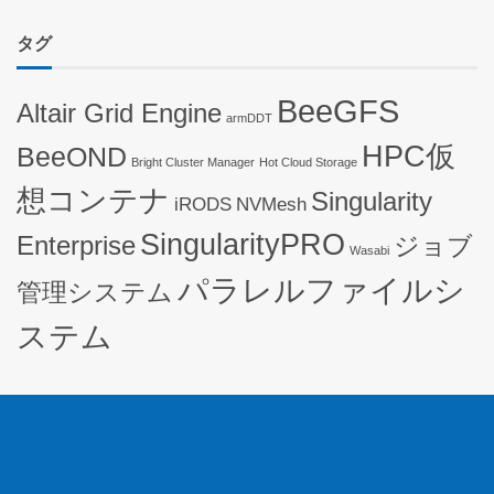
タグ
BeeGFS
Altair Grid Engine
armDDT
HPC仮
BeeOND
Bright Cluster Manager
Hot Cloud Storage
想コンテナ
Singularity
iRODS
NVMesh
SingularityPRO
Enterprise
ジョブ
Wasabi
パラレルファイルシ
管理システム
ステム