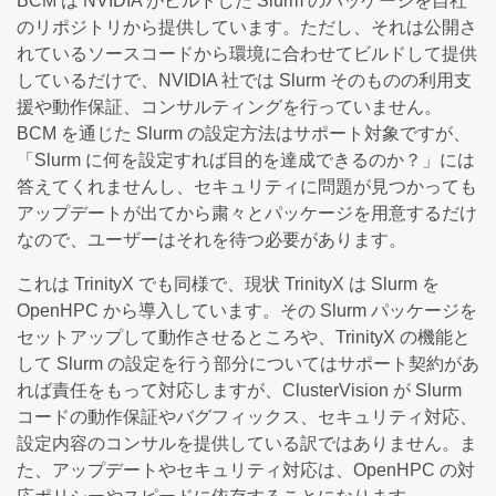
BCM は NVIDIA がビルドした Slurm のパッケージを自社
のリポジトリから提供しています。ただし、それは公開さ
れているソースコードから環境に合わせてビルドして提供
しているだけで、NVIDIA 社では Slurm そのものの利用支
援や動作保証、コンサルティングを行っていません。
BCM を通じた Slurm の設定方法はサポート対象ですが、
「Slurm に何を設定すれば目的を達成できるのか？」には
答えてくれませんし、セキュリティに問題が見つかっても
アップデートが出てから粛々とパッケージを用意するだけ
なので、ユーザーはそれを待つ必要があります。
これは TrinityX でも同様で、現状 TrinityX は Slurm を
OpenHPC から導入しています。その Slurm パッケージを
セットアップして動作させるところや、TrinityX の機能と
して Slurm の設定を行う部分についてはサポート契約があ
れば責任をもって対応しますが、ClusterVision が Slurm
コードの動作保証やバグフィックス、セキュリティ対応、
設定内容のコンサルを提供している訳ではありません。ま
た、アップデートやセキュリティ対応は、OpenHPC の対