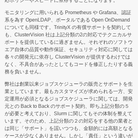
応ポリシーやスピードに依存することになります。
モニタリングに用いられる Prometheus や Grafana、認証
系を為す OpenLDAP、ポータルである Open OnDemand
についても同様です。TrinityX の有償サポートを契約して
も、ClusterVision 社は上記分類の2の対応でテクニカルサ
ポートを提供しているに過ぎません。それぞれのソフトウ
エア自体の品質や動作保証、セキュリティ対応に関しては
各々の開発元に依存し ClusterVision が提供するわけでは
なく、不具合があったとしてもコードを修正したりする義
務を負いません。
弊社は創業以来ジョブスケジューラの販売とサポートを生
業としています。最もカスタマイズが求められる一方、安
定運用が必須となるジョブスケジューラに関しては、開発
元との Back to Back のサポート契約、即ち上記分類の５
が必要と考えており、Slurm に関してもその体制を整えて
います。そのため、上記分類の２の対応をする他の業者と
は同じ「サポート」を謡いつつも、金額的には高額となる
ケースが少なくありません。しかし「責任」という違いが