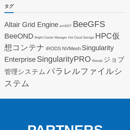
タグ
BeeGFS
Altair Grid Engine
armDDT
HPC仮
BeeOND
Bright Cluster Manager
Hot Cloud Storage
想コンテナ
Singularity
iRODS
NVMesh
SingularityPRO
Enterprise
ジョブ
Wasabi
パラレルファイルシ
管理システム
ステム