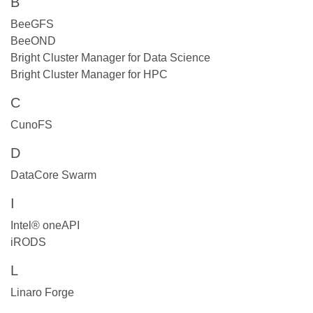
B
BeeGFS
BeeOND
Bright Cluster Manager for Data Science
Bright Cluster Manager for HPC
C
CunoFS
D
DataCore Swarm
I
Intel® oneAPI
iRODS
L
Linaro Forge