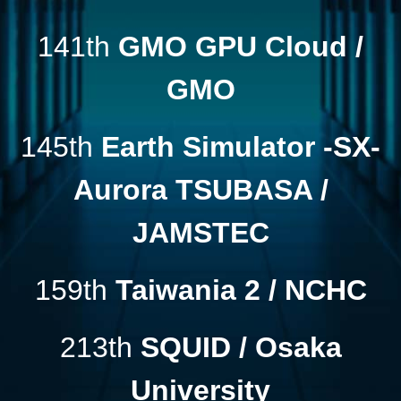
141th
GMO GPU Cloud /
GMO
145th
Earth Simulator -SX-
Aurora TSUBASA /
JAMSTEC
159th
Taiwania 2 / NCHC
213th
SQUID / Osaka
University