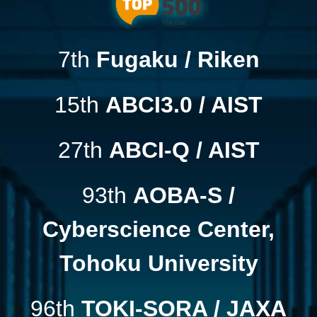
7th
Fugaku / Riken
15th
ABCI3.0 / AIST
27th
ABCI-Q / AIST
93th
AOBA-S /
Cyberscience Center,
Tohoku University
96th
TOKI-SORA / JAXA