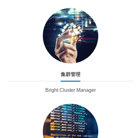
集群管理
Bright Cluster Manager